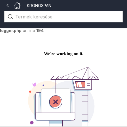
KRONOSPAN
Warning
: The magic method Merlin_Logger::__wakeup() must have
public visibility in
/home/gsvhu/katalogusok.gsv.hu/wp-
content/themes/aora/inc/merlin/includes/class-merlin-
logger.php
on line
194