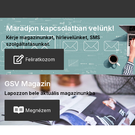
Maradjon kapcsolatban velünk!
Kérje magazinunkat, hírlevelünket, SMS
szolgáltatásunkat.
Feliratkozom
GSV Magazin
Lapozzon bele aktuális magazinunkba
Megnézem