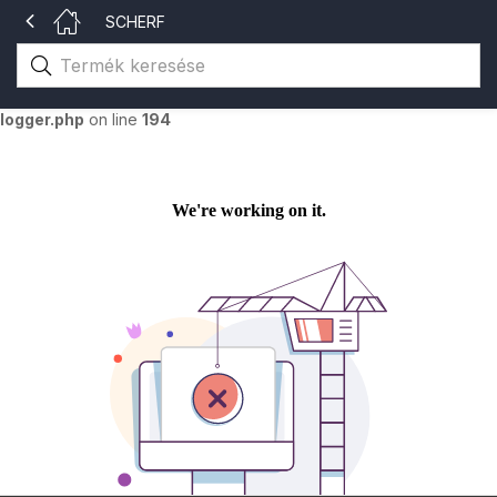
SCHERF
Warning
: The magic method Merlin_Logger::__wakeup() must have
public visibility in
/home/gsvhu/katalogusok.gsv.hu/wp-
content/themes/aora/inc/merlin/includes/class-merlin-
logger.php
on line
194