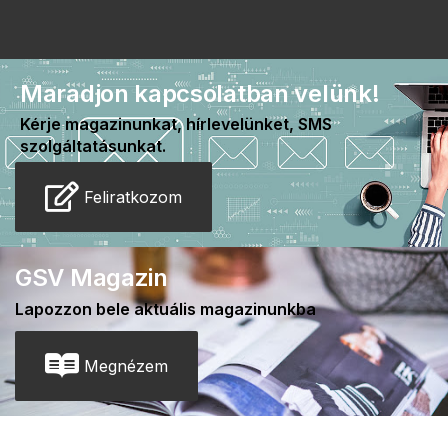
Maradjon kapcsolatban velünk!
Kérje magazinunkat, hírlevelünket, SMS
szolgáltatásunkat.
Feliratkozom
GSV Magazin
Lapozzon bele aktuális magazinunkba
Megnézem