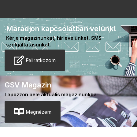
Maradjon kapcsolatban velünk!
Kérje magazinunkat, hírlevelünket, SMS
szolgáltatásunkat.
Feliratkozom
GSV Magazin
Lapozzon bele aktuális magazinunkba
Megnézem