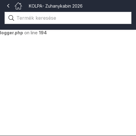
KOLPA- Zuhanykabin 2026
Warning
: The magic method Merlin_Logger::__wakeup() must have
public visibility in
/home/gsvhu/katalogusok.gsv.hu/wp-
content/themes/aora/inc/merlin/includes/class-merlin-
logger.php
on line
194