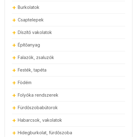
Burkolatok
Csaptelepek
Díszítő vakolatok
Építőanyag
Falazók, zsaluzók
Festék, tapéta
Födém
Folyóka rendszerek
Fürdőszobabútorok
Habarcsok, vakolatok
Hidegburkolat, fürdőszoba