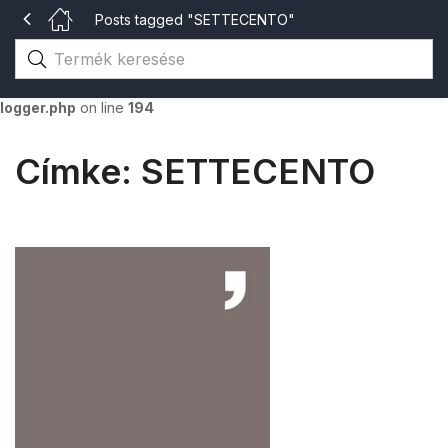
Posts tagged "SETTECENTO"
Warning
: The magic method Merlin_Logger::__wakeup() must have
public visibility in
/home/gsvhu/katalogusok.gsv.hu/wp-
content/themes/aora/inc/merlin/includes/class-merlin-
logger.php
on line
194
Címke:
SETTECENTO