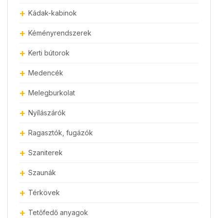
Kádak-kabinok
Kéményrendszerek
Kerti bútorok
Medencék
Melegburkolat
Nyílászárók
Ragasztók, fugázók
Szaniterek
Szaunák
Térkövek
Tetőfedő anyagok