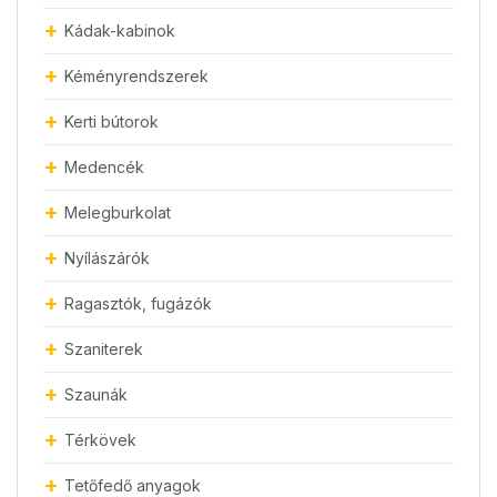
Kádak-kabinok
Kéményrendszerek
Kerti bútorok
Medencék
Melegburkolat
Nyílászárók
Ragasztók, fugázók
Szaniterek
Szaunák
Térkövek
Tetőfedő anyagok