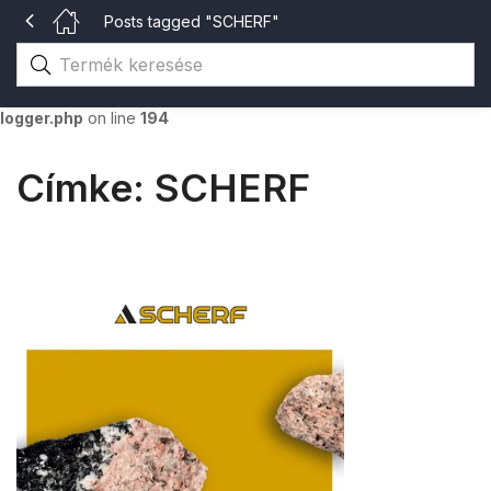
Posts tagged "SCHERF"
Warning
: The magic method Merlin_Logger::__wakeup() must have
public visibility in
/home/gsvhu/katalogusok.gsv.hu/wp-
content/themes/aora/inc/merlin/includes/class-merlin-
logger.php
on line
194
Címke:
SCHERF