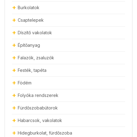
Burkolatok
Csaptelepek
Díszítő vakolatok
Építőanyag
Falazók, zsaluzók
Festék, tapéta
Födém
Folyóka rendszerek
Fürdőszobabútorok
Habarcsok, vakolatok
Hidegburkolat, fürdőszoba